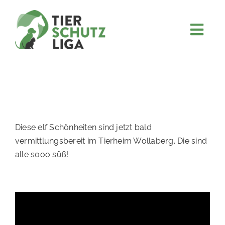
Skip
to
content
Togg
JETZT SPENDEN
Navi
ÜBER UNS
PROJEKTE
MITMACHEN
Diese elf Schönheiten sind jetzt bald
FÖRDERN & VERERBEN
vermittlungsbereit im Tierheim Wollaberg. Die sind
alle sooo süß!
KOOPERATIONEN
4KIDS
TIERHEIMTIERE
TIERHEIME