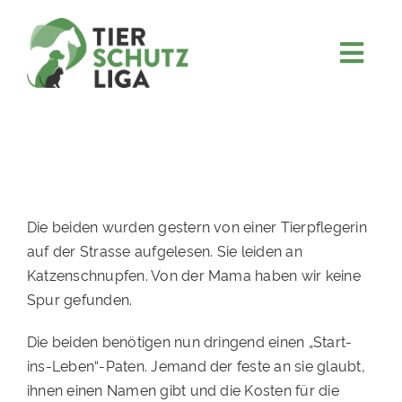
Skip
to
content
Togg
JETZT SPENDEN
Navi
ÜBER UNS
PROJEKTE
MITMACHEN
Die beiden wurden gestern von einer Tierpflegerin
FÖRDERN & VERERBEN
auf der Strasse aufgelesen. Sie leiden an
Katzenschnupfen. Von der Mama haben wir keine
KOOPERATIONEN
Spur gefunden.
4KIDS
Die beiden benötigen nun dringend einen „Start-
TIERHEIMTIERE
ins-Leben“-Paten. Jemand der feste an sie glaubt,
ihnen einen Namen gibt und die Kosten für die
TIERHEIME