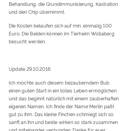
Behandlung, die Grundimmunisierung, Kastration
PATENSCHAFTEN
und den Chip übernimmt.
HELFER WERDEN
Die Kosten belaufen sich auf min. einmalig 100
RATGEBER
Euro. Die Beiden können im Tierheim Wollaberg
besucht werden.
Update 29.10.2016
Ich möchte auch diesem bezauberndem Bub
einen guten Start in ein tolles Leben ermöglichen
und das beginnt natürlich mit einem zauberhaften
eigenen Namen. Ich finde der Name Merlin paßt
gut zu ihm. Das kleine Finchen schmiegt sich so
sanft an ihn und beide wirken so stark zusammen
und miteinander verbunden. Danke für euer