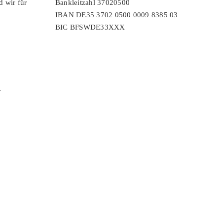
d wir für
Bankleitzahl 37020500
IBAN DE35 3702 0500 0009 8385 03
BIC BFSWDE33XXX
r