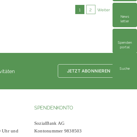
1
2
Weiter
News
letter
Spenden
portal
Suche
vitäten
JETZT ABONNIEREN
SPENDENKONTO
SozialBank AG
0 Uhr und
Kontonummer 9838503