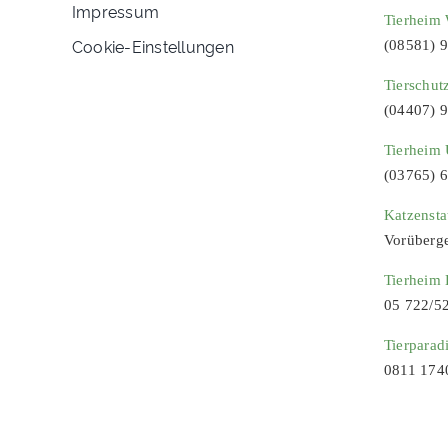
Impressum
Tierheim 
Cookie-Einstellungen
(08581) 
Tierschut
(04407) 
Tierheim 
(03765) 
Katzenst
Vorüberg
Tierheim
05 722/5
Tierparad
0811 174