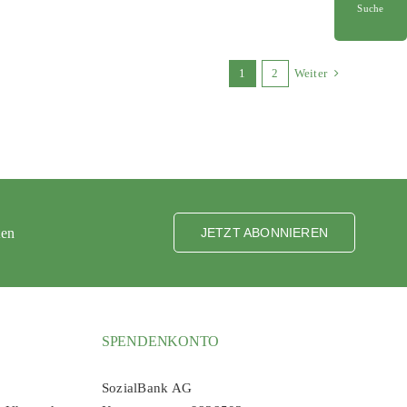
Suche
1
2
Weiter
ten
JETZT ABONNIEREN
SPENDENKONTO
SozialBank AG