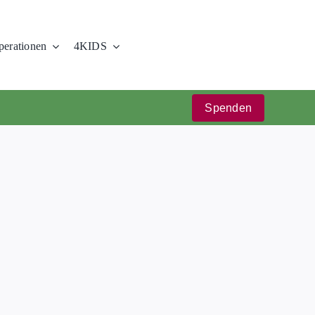
erationen
4KIDS
Spenden