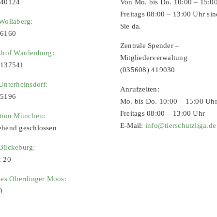
 40124
Von Mo. bis Do. 10:00 – 15:0
Freitags 08:00 – 13:00 Uhr sin
Wollaberg:
Sie da.
96160
Zentrale Spender –
zhof Wardenburg:
Mitgliederverwaltung
9137541
(035608) 419030
Unterheinsdorf:
Anrufzeiten:
65196
Mo. bis Do. 10:00 – 15:00 Uh
Freitags 08:00 – 13:00 Uhr
ation München:
E-Mail:
info@tierschutzliga.de
ehend geschlossen
 Bückeburg:
2 20
ies Oberdinger Moos:
0