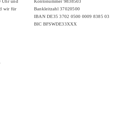
0 Uhr und
Kontonummer 9838503
d wir für
Bankleitzahl 37020500
IBAN DE35 3702 0500 0009 8385 03
BIC BFSWDE33XXX
r