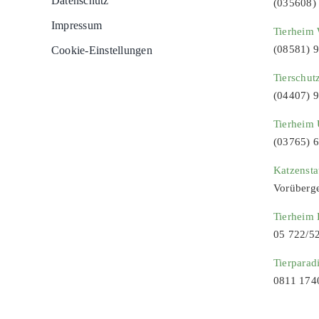
Datenschutz
(035608)
Impressum
Tierheim 
(08581) 
Cookie-Einstellungen
Tierschut
(04407) 
Tierheim 
(03765) 
Katzenst
Vorüberg
Tierheim
05 722/5
Tierparad
0811 174