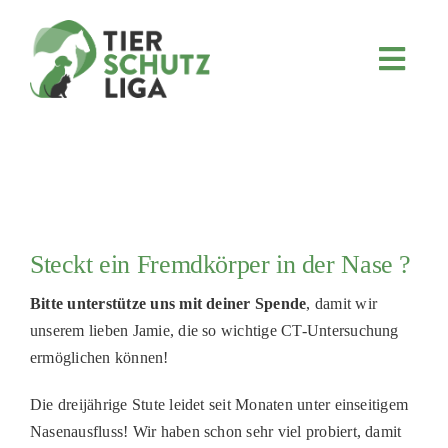
Skip
to
content
Toggl
Navig
JETZT SPENDEN
ÜBER UNS
PROJEKTE
MITMACHEN
Steckt ein Fremdkörper in der Nase ?
FÖRDERN & VERERBEN
Bitte unterstütze uns mit deiner Spende
, damit wir
KOOPERATIONEN
unserem lieben Jamie, die so wichtige CT-Untersuchung
4KIDS
ermöglichen können!
TIERHEIMTIERE
Die dreijährige Stute leidet seit Monaten unter einseitigem
Nasenausfluss! Wir haben schon sehr viel probiert, damit
TIERHEIME