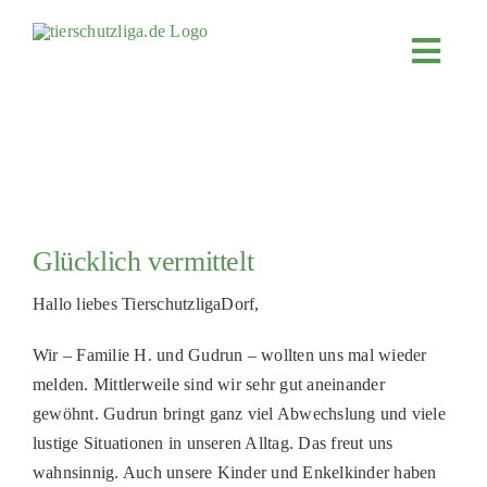
Skip
to
Toggl
content
Navig
JETZT SPENDEN
ÜBER UNS
PROJEKTE
MITMACHEN
Glücklich vermittelt
FÖRDERN & VERERBEN
Hallo liebes TierschutzligaDorf,
KOOPERATIONEN
Wir – Familie H. und Gudrun – wollten uns mal wieder
4KIDS
melden. Mittlerweile sind wir sehr gut aneinander
gewöhnt. Gudrun bringt ganz viel Abwechslung und viele
TIERHEIMTIERE
lustige Situationen in unseren Alltag. Das freut uns
TIERHEIME
wahnsinnig. Auch unsere Kinder und Enkelkinder haben