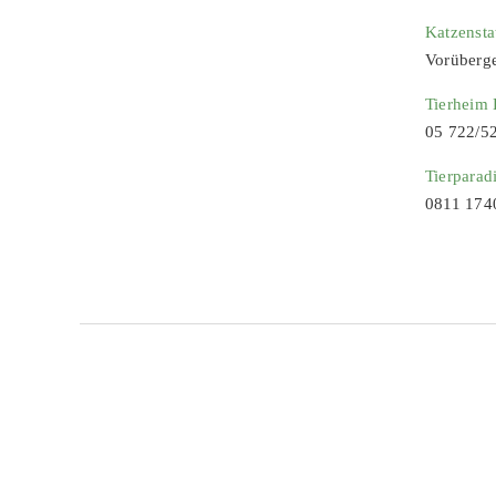
Katzenst
Vorüberg
Tierheim
05 722/5
Tierparad
0811 174