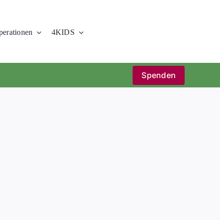
erationen
4KIDS
Spenden