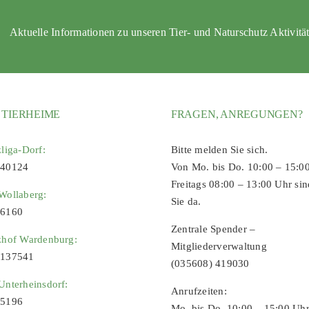
Aktuelle Informationen zu unseren Tier- und Naturschutz Aktivitä
 TIERHEIME
FRAGEN, ANREGUNGEN?
zliga-Dorf:
Bitte melden Sie sich.
 40124
Von Mo. bis Do. 10:00 – 15:0
Freitags 08:00 – 13:00 Uhr sin
Wollaberg:
Sie da.
96160
Zentrale Spender –
zhof Wardenburg:
Mitgliederverwaltung
9137541
(035608) 419030
Unterheinsdorf:
Anrufzeiten:
65196
Mo. bis Do. 10:00 – 15:00 Uh