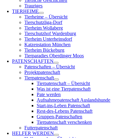
Tierische Geschichten
Trauriges
TIERHEIME
Tierheime – Übersicht
Tierschutzliga-Dorf
Tierheim Wollaberg
Tierschutzhof Wardenburg
Tierheim Unterheinsdorf
Katzenstation München
Tierheim Bückeburg
Tierparadies Oberdinger Moos
PATENSCHAFTEN
Patenschaften – Übersicht
Projektpatenschaft
Tierpatenschaft
Tierpatenschaft – Übersicht
Was ist eine Tierpatenschaft
Pate werden
Aufnahmepatenschaft Auslandshunde
Start-ins-Leben Patenschaft
Rest-des-Lebens Patenschaft
Gruppen-Patenschaften
Tierpatenschaft verschenken
Futterpatenschaft
HELFER WERDEN