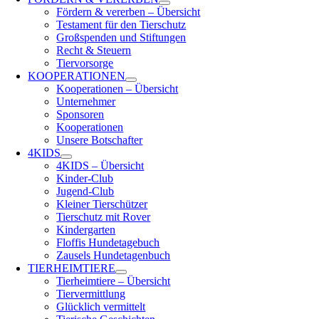
Fördern & vererben – Übersicht
Testament für den Tierschutz
Großspenden und Stiftungen
Recht & Steuern
Tiervorsorge
KOOPERATIONEN
Kooperationen – Übersicht
Unternehmer
Sponsoren
Kooperationen
Unsere Botschafter
4KIDS
4KIDS – Übersicht
Kinder-Club
Jugend-Club
Kleiner Tierschützer
Tierschutz mit Rover
Kindergarten
Floffis Hundetagebuch
Zausels Hundetagenbuch
TIERHEIMTIERE
Tierheimtiere – Übersicht
Tiervermittlung
Glücklich vermittelt