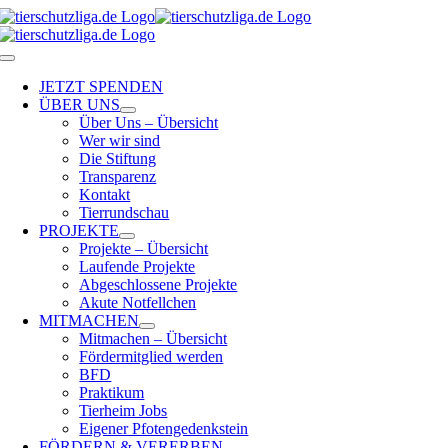
Skip
to
content
Toggle
Navigation
JETZT SPENDEN
ÜBER UNS
Über Uns – Übersicht
Wer wir sind
Die Stiftung
Transparenz
Kontakt
Tierrundschau
PROJEKTE
Projekte – Übersicht
Laufende Projekte
Abgeschlossene Projekte
Akute Notfellchen
MITMACHEN
Mitmachen – Übersicht
Fördermitglied werden
BFD
Praktikum
Tierheim Jobs
Eigener Pfotengedenkstein
FÖRDERN & VERERBEN