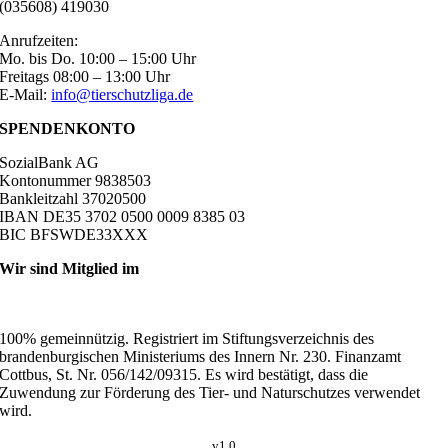
(035608) 419030
Anrufzeiten:
Mo. bis Do. 10:00 – 15:00 Uhr
Freitags 08:00 – 13:00 Uhr
E-Mail:
info@tierschutzliga.de
SPENDENKONTO
SozialBank AG
Kontonummer 9838503
Bankleitzahl 37020500
IBAN DE35 3702 0500 0009 8385 03
BIC BFSWDE33XXX
Wir sind Mitglied im
100% gemeinnützig. Registriert im Stiftungsverzeichnis des
brandenburgischen Ministeriums des Innern Nr. 230. Finanzamt
Cottbus, St. Nr. 056/142/09315. Es wird bestätigt, dass die
Zuwendung zur Förderung des Tier- und Naturschutzes verwendet
wird.
v1.0