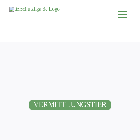
Skip
to
Toggl
content
Navig
JETZT SP
ÜBER UN
PROJEKT
MITMACH
FÖRDERN
KOOPERA
VERMITTLUNGSTIER
4KIDS
TIERHEIM
TIERHEI