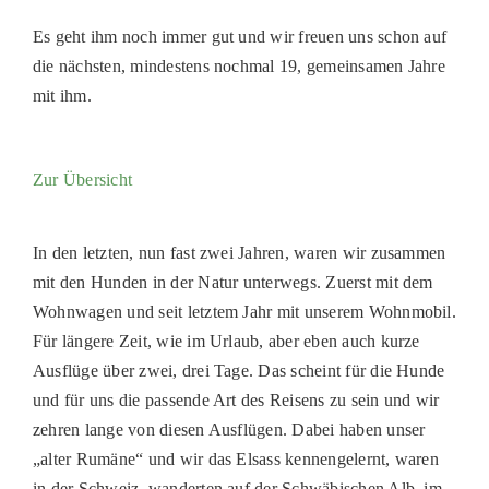
PATENSC
Es geht ihm noch immer gut und wir freuen uns schon auf
HELFER 
die nächsten, mindestens nochmal 19, gemeinsamen Jahre
mit ihm.
RATGEBE
Zur Übersicht
In den letzten, nun fast zwei Jahren, waren wir zusammen
mit den Hunden in der Natur unterwegs. Zuerst mit dem
Wohnwagen und seit letztem Jahr mit unserem Wohnmobil.
Für längere Zeit, wie im Urlaub, aber eben auch kurze
Ausflüge über zwei, drei Tage. Das scheint für die Hunde
und für uns die passende Art des Reisens zu sein und wir
zehren lange von diesen Ausflügen. Dabei haben unser
„alter Rumäne“ und wir das Elsass kennengelernt, waren
in der Schweiz, wanderten auf der Schwäbischen Alb, im