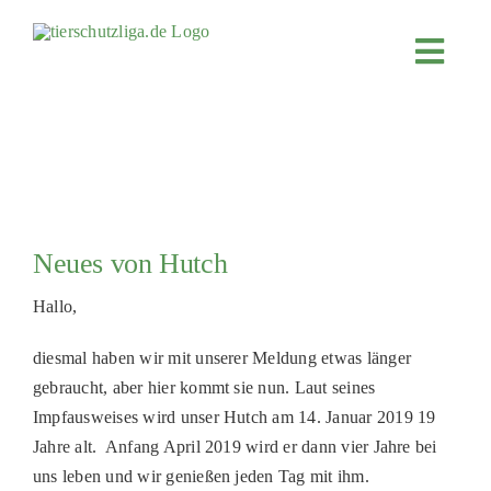
Skip
to
Toggl
content
Navig
JETZT SP
ÜBER UN
PROJEKT
MITMACH
Neues von Hutch
FÖRDERN
Hallo,
KOOPERA
diesmal haben wir mit unserer Meldung etwas länger
4KIDS
gebraucht, aber hier kommt sie nun. Laut seines
Impfausweises wird unser Hutch am 14. Januar 2019 19
TIERHEIM
Jahre alt. Anfang April 2019 wird er dann vier Jahre bei
TIERHEI
uns leben und wir genießen jeden Tag mit ihm.