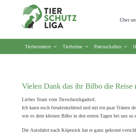
Skip
to
Über un
content
Tierheimtiere
Tierheime
Patenschaften
H
Vielen Dank das ihr Bilbo die Reise
Liebes Team vom Tierschutzligadorf,
Ich kann euch freudestrahlend und mit ein paar Tränen 
wie es dem kleinen Bilbo in den ersten Tagen bei uns so e
Die Autofahrt nach Köpenick hat er ganz gekonnt verschl