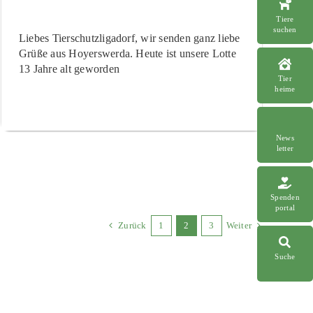
Tiere
suchen
Liebes Tierschutzligadorf, wir senden ganz liebe
Grüße aus Hoyerswerda. Heute ist unsere Lotte
13 Jahre alt geworden
Tier
heime
News
letter
Spenden
portal
Zurück
1
2
3
Weiter
Suche