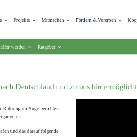
s
Projekte
Mitmachen
Fördern & Vererben
Koop
elfer werden
Ratgeber
 nach Deutschland und zu uns hin ermöglicht
der Rührung im Auge berichten
rgangen ist.
afen und das darauf folgende