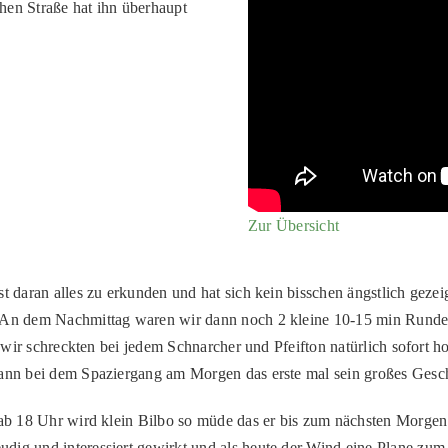
hen Straße hat ihn überhaupt
Zur Übersicht
t daran alles zu erkunden und hat sich kein bisschen ängstlich gezei
. An dem Nachmittag waren wir dann noch 2 kleine 10-15 min Runden
nn wir schreckten bei jedem Schnarcher und Pfeifton natürlich sofort
ann bei dem Spaziergang am Morgen das erste mal sein großes Geschäf
ab 18 Uhr wird klein Bilbo so müde das er bis zum nächsten Morgen du
ig und interessiert gewirkt und als heute der Wind eine Plane zum 