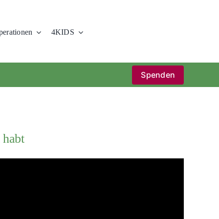
erationen
4KIDS
Spenden
 habt