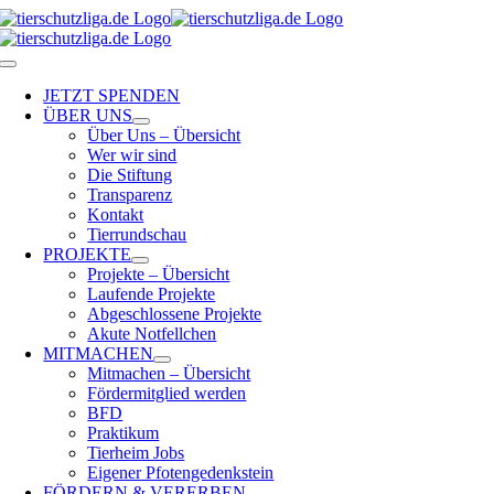
Skip
to
content
Toggle
Navigation
JETZT SPENDEN
ÜBER UNS
Über Uns – Übersicht
Wer wir sind
Die Stiftung
Transparenz
Kontakt
Tierrundschau
PROJEKTE
Projekte – Übersicht
Laufende Projekte
Abgeschlossene Projekte
Akute Notfellchen
MITMACHEN
Mitmachen – Übersicht
Fördermitglied werden
BFD
Praktikum
Tierheim Jobs
Eigener Pfotengedenkstein
FÖRDERN & VERERBEN