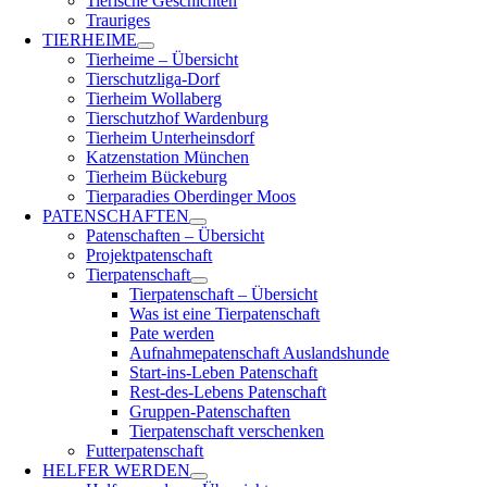
Tierische Geschichten
Trauriges
TIERHEIME
Tierheime – Übersicht
Tierschutzliga-Dorf
Tierheim Wollaberg
Tierschutzhof Wardenburg
Tierheim Unterheinsdorf
Katzenstation München
Tierheim Bückeburg
Tierparadies Oberdinger Moos
PATENSCHAFTEN
Patenschaften – Übersicht
Projektpatenschaft
Tierpatenschaft
Tierpatenschaft – Übersicht
Was ist eine Tierpatenschaft
Pate werden
Aufnahmepatenschaft Auslandshunde
Start-ins-Leben Patenschaft
Rest-des-Lebens Patenschaft
Gruppen-Patenschaften
Tierpatenschaft verschenken
Futterpatenschaft
HELFER WERDEN