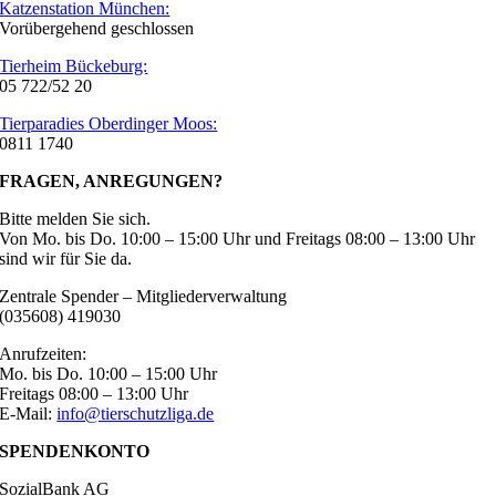
Katzenstation München:
Vorübergehend geschlossen
Tierheim Bückeburg:
05 722/52 20
Tierparadies Oberdinger Moos:
0811 1740
FRAGEN, ANREGUNGEN?
Bitte melden Sie sich.
Von Mo. bis Do. 10:00 – 15:00 Uhr und Freitags 08:00 – 13:00 Uhr
sind wir für Sie da.
Zentrale Spender – Mitgliederverwaltung
(035608) 419030
Anrufzeiten:
Mo. bis Do. 10:00 – 15:00 Uhr
Freitags 08:00 – 13:00 Uhr
E-Mail:
info@tierschutzliga.de
SPENDENKONTO
SozialBank AG