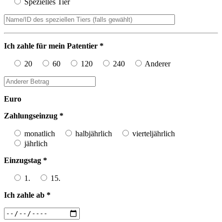
Spezielles Tier
Ich zahle für mein Patentier *
20
60
120
240
Anderer
Euro
Zahlungseinzug *
monatlich
halbjährlich
vierteljährlich
jährlich
Einzugstag *
1.
15.
Ich zahle ab *