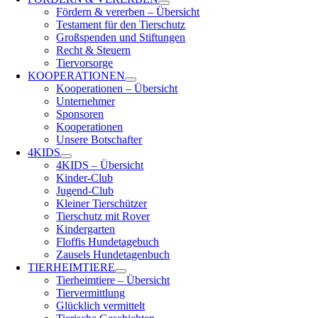
Fördern & vererben – Übersicht
Testament für den Tierschutz
Großspenden und Stiftungen
Recht & Steuern
Tiervorsorge
KOOPERATIONEN
Kooperationen – Übersicht
Unternehmer
Sponsoren
Kooperationen
Unsere Botschafter
4KIDS
4KIDS – Übersicht
Kinder-Club
Jugend-Club
Kleiner Tierschützer
Tierschutz mit Rover
Kindergarten
Floffis Hundetagebuch
Zausels Hundetagenbuch
TIERHEIMTIERE
Tierheimtiere – Übersicht
Tiervermittlung
Glücklich vermittelt