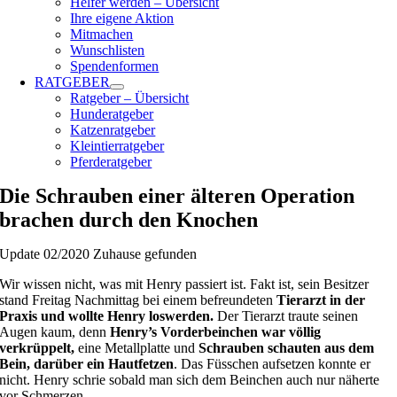
Helfer werden – Übersicht
Ihre eigene Aktion
Mitmachen
Wunschlisten
Spendenformen
RATGEBER
Ratgeber – Übersicht
Hunderatgeber
Katzenratgeber
Kleintierratgeber
Pferderatgeber
Die Schrauben einer älteren Operation
brachen durch den Knochen
Update 02/2020 Zuhause gefunden
Wir wissen nicht, was mit Henry passiert ist. Fakt ist, sein Besitzer
stand Freitag Nachmittag bei einem befreundeten
Tierarzt in der
Praxis und wollte Henry loswerden.
Der Tierarzt traute seinen
Augen kaum, denn
Henry’s Vorderbeinchen war völlig
verkrüppelt,
eine Metallplatte und
Schrauben schauten aus dem
Bein, darüber ein Hautfetzen
. Das Füsschen aufsetzen konnte er
nicht. Henry schrie sobald man sich dem Beinchen auch nur näherte
vor Schmerzen.