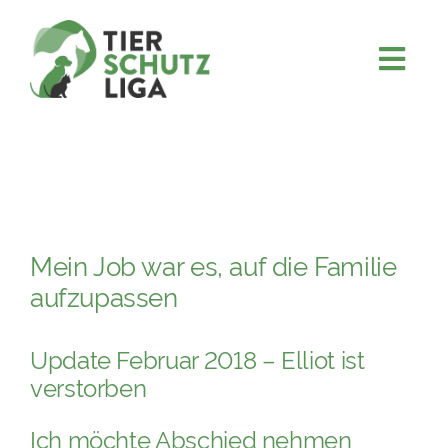
Skip
to
content
Togg
JETZT SPENDEN
Navi
ÜBER UNS
PROJEKTE
MITMACHEN
Mein Job war es, auf die Familie
FÖRDERN & VERERBEN
aufzupassen
KOOPERATIONEN
4KIDS
Update Februar 2018 – Elliot ist
verstorben
TIERHEIMTIERE
Ich möchte Abschied nehmen
TIERHEIME