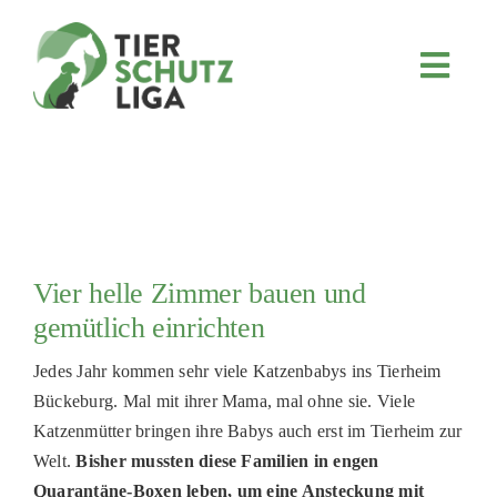
Skip
to
content
Toggl
Navig
JETZT SPENDEN
ÜBER UNS
PROJEKTE
MITMACHEN
Vier helle Zimmer bauen und
FÖRDERN & VERERBEN
gemütlich einrichten
KOOPERATIONEN
Jedes Jahr kommen sehr viele Katzenbabys ins Tierheim
4KIDS
Bückeburg. Mal mit ihrer Mama, mal ohne sie. Viele
Katzenmütter bringen ihre Babys auch erst im Tierheim zur
TIERHEIMTIERE
Welt.
Bisher mussten diese Familien in engen
TIERHEIME
Quarantäne-Boxen leben, um eine Ansteckung mit