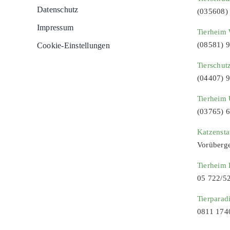
Datenschutz
(035608)
Impressum
Tierheim 
(08581) 
Cookie-Einstellungen
Tierschut
(04407) 
Tierheim 
(03765) 
Katzenst
Vorüberg
Tierheim
05 722/5
Tierparad
0811 174