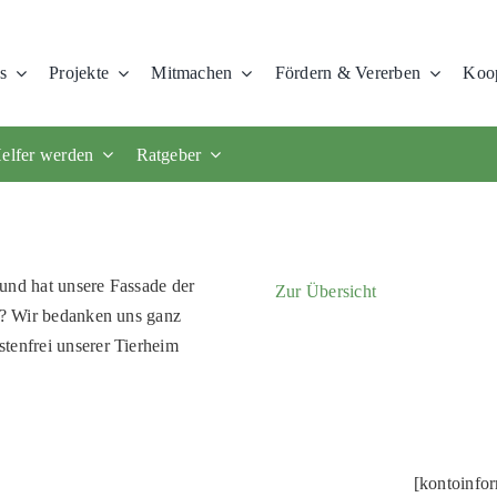
s
Projekte
Mitmachen
Fördern & Vererben
Koop
elfer werden
Ratgeber
und hat unsere Fassade der
Zur Übersicht
us? Wir bedanken uns ganz
stenfrei unserer Tierheim
[kontoinfo