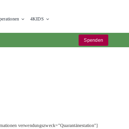
erationen
4KIDS
Spenden
rmationen verwendungszweck="Quarantänestation"]