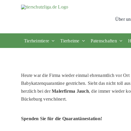
Skip
to
Über un
content
Tierheimtiere
Tierheime
Patenschaften
H
Heute war die Firma wieder einmal ehrenamtlich vor Ort 
Babykatzenquarantäne gestrichen. Sieht das nicht toll a
herzlich bei der
Malerfirma Jauch
, die immer wieder ko
Bückeburg verschönert.
Spenden Sie für die Quarantänestation!