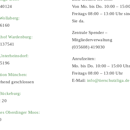
 40124
Von Mo. bis Do. 10:00 – 15:0
Freitags 08:00 – 13:00 Uhr sin
Wollaberg:
Sie da.
96160
Zentrale Spender –
zhof Wardenburg:
Mitgliederverwaltung
9137541
(035608) 419030
Unterheinsdorf:
Anrufzeiten:
65196
Mo. bis Do. 10:00 – 15:00 Uh
Freitags 08:00 – 13:00 Uhr
ation München:
E-Mail:
info@tierschutzliga.de
ehend geschlossen
 Bückeburg:
2 20
ies Oberdinger Moos:
0