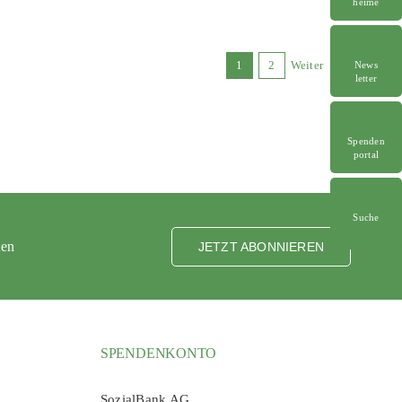
heime
1
2
Weiter
News
letter
Spenden
portal
Suche
ten
JETZT ABONNIEREN
SPENDENKONTO
SozialBank AG