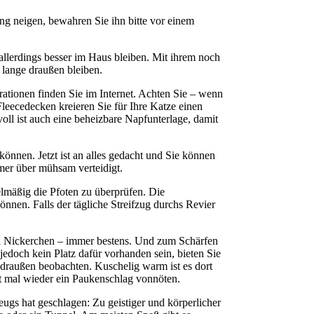
g neigen, bewahren Sie ihn bitte vor einem
allerdings besser im Haus bleiben. Mit ihrem noch
u lange draußen bleiben.
rationen finden Sie im Internet. Achten Sie – wenn
leecedecken kreieren Sie für Ihre Katze einen
ll ist auch eine beheizbare Napfunterlage, damit
können. Jetzt ist an alles gedacht und Sie können
mmer über mühsam verteidigt.
elmäßig die Pfoten zu überprüfen. Die
önnen. Falls der tägliche Streifzug durchs Revier
n Nickerchen – immer bestens. Und zum Schärfen
edoch kein Platz dafür vorhanden sein, bieten Sie
 draußen beobachten. Kuschelig warm ist es dort
st mal wieder ein Paukenschlag vonnöten.
eugs hat geschlagen: Zu geistiger und körperlicher