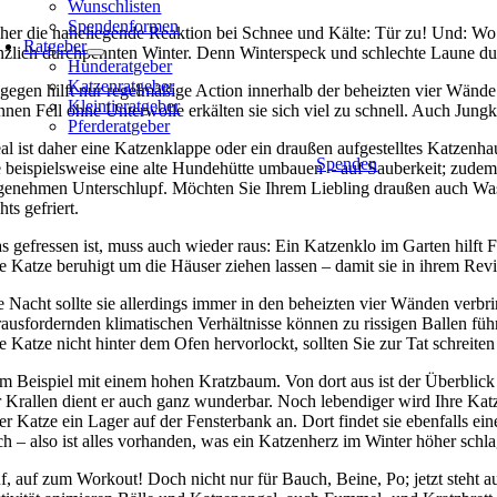
Wunschlisten
Spendenformen
her die naheliegende Reaktion bei Schnee und Kälte: Tür zu! Und: Wo 
Ratgeber
nzlich durchpennten Winter. Denn Winterspeck und schlechte Laune du
Hunderatgeber
Katzenratgeber
gegen hilft nur regelmäßige Action innerhalb der beheizten vier Wände.
Kleintieratgeber
nnen Fell ohne Unterwolle erkälten sie sich viel zu schnell. Auch Jungk
Pferderatgeber
eal ist daher eine Katzenklappe oder ein draußen aufgestelltes Katzenh
Spenden
e beispielsweise eine alte Hundehütte umbauen – auf Sauberkeit; zudem
genehmen Unterschlupf. Möchten Sie Ihrem Liebling draußen auch Wasser
hts gefriert.
s gefressen ist, muss auch wieder raus: Ein Katzenklo im Garten hilft 
re Katze beruhigt um die Häuser ziehen lassen – damit sie in ihrem Rev
e Nacht sollte sie allerdings immer in den beheizten vier Wänden verb
rausfordernden klimatischen Verhältnisse können zu rissigen Ballen füh
re Katze nicht hinter dem Ofen hervorlockt, sollten Sie zur Tat schrei
m Beispiel mit einem hohen Kratzbaum. Von dort aus ist der Überbli
r Krallen dient er auch ganz wunderbar. Noch lebendiger wird Ihre Katz
rer Katze ein Lager auf der Fensterbank an. Dort findet sie ebenfalls
ch – also ist alles vorhanden, was ein Katzenherz im Winter höher sch
f, auf zum Workout! Doch nicht nur für Bauch, Beine, Po; jetzt steht au