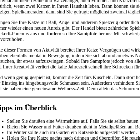
tivität animieren Bälle und Katzenangel, auch Fummel- und Kratzbret
türlich, wenn zwei Katzen in Ihrem Haushalt leben. Dann können sie s
lzigen Spielkameraden, dann sind Sie gefragt; möglichst zweimal täglich
ingen Sie Ihre Katze mit Ball, Angel und anderem Spielzeug ordentlich a
mer wieder einen neuen Anreiz gibt. Der Handel bietet zahlreiche Spie
ckerli-Parcours aus und fordern so Ihre Samtpfote heraus: Mit schwieri
rvorzuholen.
de dieser Formen von Aktivität bereitet Ihrer Katze Vergnügen und wirk
eiben ebenfalls mental in Bewegung, indem Sie sich ab und an etwas Neues
rsuchen, ihr etwas aufzuzwingen. Sobald Ihre Samtpfote jedoch von all
 Ihrer Kreativität verliert die kalte Jahreszeit schnell ihre Schrecken fü
d wenn genug gespielt ist, kommt die Zeit fürs Kuscheln. Dann stört h
r Einstieg ins hingebungsvolle Schmusen sein. Außerdem verhindern Sie s
d sie haben eine gemeinsame Wellness-Zeit. Denn allein das Schnurren e
ipps im Überblick
Stellen Sie draußen eine Wärmehütte auf. Falls Sie sie selbst baue
Bieten Sie Wasser und Futter draußen nicht in Metallgefäßen an. 
Im Winter sollte auch im Garten ein Katzenklo aufgestellt werden.
Holen Sie Ihre Katze nachts nach drinnen und überprüfen Sie rege