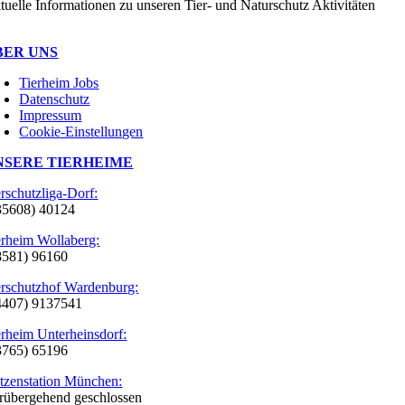
tuelle Informationen zu unseren Tier- und Naturschutz Aktivitäten
BER UNS
Tierheim Jobs
Datenschutz
Impressum
Cookie-Einstellungen
NSERE TIERHEIME
erschutzliga-Dorf:
35608) 40124
erheim Wollaberg:
8581) 96160
erschutzhof Wardenburg:
4407) 9137541
erheim Unterheinsdorf:
3765) 65196
tzenstation München:
rübergehend geschlossen