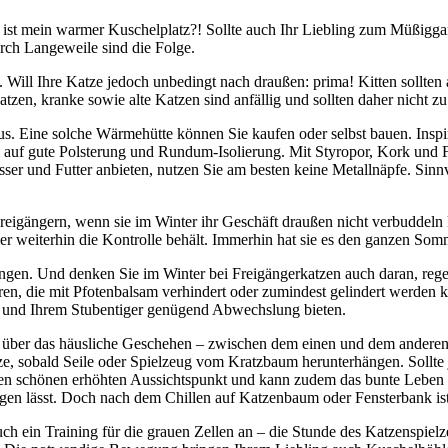
ist mein warmer Kuschelplatz?! Sollte auch Ihr Liebling zum Müßiggan
rch Langeweile sind die Folge.
 Will Ihre Katze jedoch unbedingt nach draußen: prima! Kitten sollten 
atzen, kranke sowie alte Katzen sind anfällig und sollten daher nicht z
aus. Eine solche Wärmehütte können Sie kaufen oder selbst bauen. Inspi
 auf gute Polsterung und Rundum-Isolierung. Mit Styropor, Kork und F
 und Futter anbieten, nutzen Sie am besten keine Metallnäpfe. Sinnvo
Freigängern, wenn sie im Winter ihr Geschäft draußen nicht verbuddeln 
ier weiterhin die Kontrolle behält. Immerhin hat sie es den ganzen So
ringen. Und denken Sie im Winter bei Freigängerkatzen auch daran, reg
ren, die mit Pfotenbalsam verhindert oder zumindest gelindert werden k
ten und Ihrem Stubentiger genügend Abwechslung bieten.
ck über das häusliche Geschehen – zwischen dem einen und dem andere
e, sobald Seile oder Spielzeug vom Kratzbaum herunterhängen. Sollte j
 einen schönen erhöhten Aussichtspunkt und kann zudem das bunte Leben
lagen lässt. Doch nach dem Chillen auf Katzenbaum oder Fensterbank i
ch ein Training für die grauen Zellen an – die Stunde des Katzenspielz