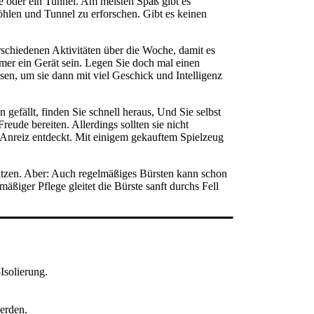
 oder ein Tunnel. Am meisten Spaß gibt es
hlen und Tunnel zu erforschen. Gibt es keinen
erschiedenen Aktivitäten über die Woche, damit es
mer ein Gerät sein. Legen Sie doch mal einen
sen, um sie dann mit viel Geschick und Intelligenz
gefällt, finden Sie schnell heraus, Und Sie selbst
eude bereiten. Allerdings sollten sie nicht
n Anreiz entdeckt. Mit einigem gekauftem Spielzeug
katzen. Aber: Auch regelmäßiges Bürsten kann schon
ßiger Pflege gleitet die Bürste sanft durchs Fell
Isolierung.
werden.