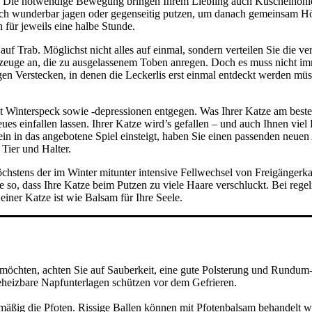
t. Die notwendige Bewegung bringen Ihrem Liebling auch Kuschelhöhle
ich wunderbar jagen oder gegenseitig putzen, um danach gemeinsam Hö
 für jeweils eine halbe Stunde.
uf Trab. Möglichst nicht alles auf einmal, sondern verteilen Sie die v
lzeuge an, die zu ausgelassenem Toben anregen. Doch es muss nicht im
gen Verstecken, in denen die Leckerlis erst einmal entdeckt werden müs
t Winterspeck sowie -depressionen entgegen. Was Ihrer Katze am besten 
 einfallen lassen. Ihrer Katze wird’s gefallen – und auch Ihnen viel Fr
ein in das angebotene Spiel einsteigt, haben Sie einen passenden neue
r Tier und Halter.
öchstens der im Winter mitunter intensive Fellwechsel von Freigänger
o, dass Ihre Katze beim Putzen zu viele Haare verschluckt. Bei regelmä
iner Katze ist wie Balsam für Ihre Seele.
n möchten, achten Sie auf Sauberkeit, eine gute Polsterung und Rundum-
Beheizbare Napfunterlagen schützen vor dem Gefrieren.
lmäßig die Pfoten. Rissige Ballen können mit Pfotenbalsam behandelt 