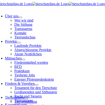
Skip
to
oggle
content
avigation
Über uns
Wer wir sind
Die Stiftung
Transparenz
Kontakt
Tierrundschau
Projekte
Laufende Projekte
Abgeschlossene Projekte
Akute Notfellchen
Mitmachen
Fördermitglied werden
BFD
Praktikum
Tierheim Jobs
Eigener Pfotengedenkstein
Fördern & Vererben
Testament für den Tierschutz
Großspenden und Stiftungen
oggle
avigation
Recht und Steuern
Tierheimtiere
Tiervorsorge
Tiervermittlung
Kooperationen