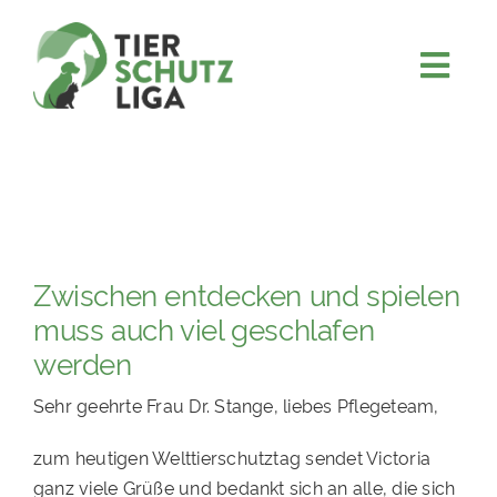
Skip
to
content
Togg
JETZT SPENDEN
Navi
ÜBER UNS
PROJEKTE
MITMACHEN
Zwischen entdecken und spielen
FÖRDERN & VERERBEN
muss auch viel geschlafen
KOOPERATIONEN
werden
4KIDS
Sehr geehrte Frau Dr. Stange, liebes Pflegeteam,
TIERHEIMTIERE
zum heutigen Welttierschutztag sendet Victoria
TIERHEIME
ganz viele Grüße und bedankt sich an alle, die sich