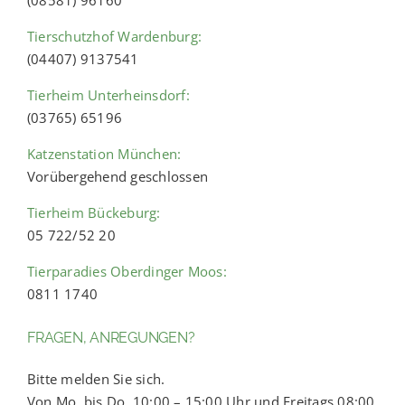
(08581) 96160
Tierschutzhof Wardenburg:
(04407) 9137541
Tierheim Unterheinsdorf:
(03765) 65196
Katzenstation München:
Vorübergehend geschlossen
Tierheim Bückeburg:
05 722/52 20
Tierparadies Oberdinger Moos:
0811 1740
FRAGEN, ANREGUNGEN?
Bitte melden Sie sich.
Von Mo. bis Do. 10:00 – 15:00 Uhr und Freitags 08:00