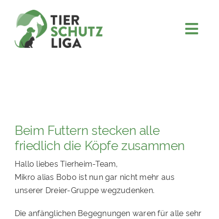
Skip
to
content
Togg
JETZT SPENDEN
Navi
ÜBER UNS
PROJEKTE
MITMACHEN
Beim Futtern stecken alle
FÖRDERN & VERERBEN
friedlich die Köpfe zusammen
KOOPERATIONEN
Hallo liebes Tierheim-Team,
4KIDS
Mikro alias Bobo ist nun gar nicht mehr aus
unserer Dreier-Gruppe wegzudenken.
TIERHEIMTIERE
TIERHEIME
Die anfänglichen Begegnungen waren für alle sehr