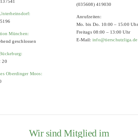
9137541
(035608) 419030
Unterheinsdorf:
Anrufzeiten:
65196
Mo. bis Do. 10:00 – 15:00 Uh
Freitags 08:00 – 13:00 Uhr
ation München:
E-Mail:
info@tierschutzliga.de
ehend geschlossen
 Bückeburg:
2 20
ies Oberdinger Moos:
0
Wir sind Mitglied im