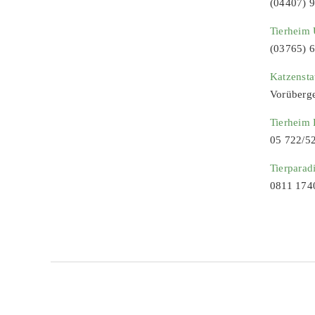
(04407) 
Tierheim 
(03765) 
Katzenst
Vorüberg
Tierheim
05 722/5
Tierparad
0811 174