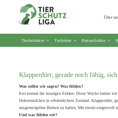
Skip
to
Über un
content
Tierheimtiere
Tierheime
Patenschaften
H
Klapperdürr, gerade noch fähig, sic
Was sollen wir sagen? Was fühlen?
Erst einmal die traurigen Fakten: Diese Woche hatten wi
Dobermädchen in erbärmlichem Zustand. Klapperdürr, ger
ausgemergelten Beinen zu halten. Mit einem sorgenvoll in
Und was fühlen wir?