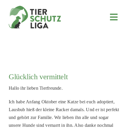
Skip
to
content
Toggl
Navig
JETZT SP
ÜBER UN
PROJEKT
MITMACH
Glücklich vermittelt
FÖRDERN
Hallo ihr lieben Tierfreunde.
KOOPERA
Ich habe Anfang Oktober eine Katze bei euch adoptiert,
4KIDS
Lausbub hieß der kleine Racker damals. Und er ist perfekt
TIERHEIM
und gehört zur Familie. Wir lieben ihn alle und sogar
unsere Hunde sind vernarrt in ihn. Also danke nochmal
TIERHEI