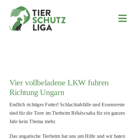
Skip
to
content
Toggl
Navig
JETZT SPENDEN
ÜBER UNS
PROJEKTE
MITMACHEN
Vier vollbeladene LKW fuhren
FÖRDERN & VERERBEN
Richtung Ungarn
KOOPERATIONEN
Endlich richtiges Futter! Schlachtabfälle und Essensreste
4KIDS
sind für die Tiere im Tierheim Békéscsaba für ein ganzes
Jahr kein Thema mehr.
TIERHEIMTIERE
TIERHEIME
Das ungarische Tierheim bat uns um Hilfe und wir baten