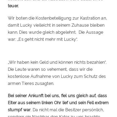
teuer.
PATENSCHAFTEN
Wir boten die Kostenbeteiligung zur Kastration an,
HELFER WERDEN
damit Lucky vielleicht in seinem Zuhause bleiben
RATGEBER
kann. Dies wurde gleich abgelehnt. Die Aussage
war: „Es geht nicht mehr mit Lucky“.
„Wir haben kein Geld und können nichts bezahlen“.
Die Leute waren so vehement, dass wir die
kostenlose Aufnahme von Lucky zum Schutz des
armen Tieres zusagten.
Bei seiner Ankunft bei uns, fiel uns gleich auf, dass
Eiter aus seinem linken Ohr lief und sein Fell extrem
stumpf war
. Da nicht mal die Besitzer persönlich,
sondern ein Nachbar den Kater zu uns brachte,