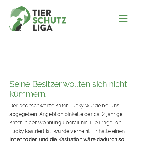
Skip
to
content
Togg
JETZT SPENDEN
Navi
ÜBER UNS
PROJEKTE
MITMACHEN
Seine Besitzer wollten sich nicht
FÖRDERN & VERERBEN
kümmern.
KOOPERATIONEN
Der pechschwarze Kater Lucky wurde bei uns
4KIDS
abgegeben. Angeblich pinkelte der ca. 2 jährige
Kater in der Wohnung überall hin. Die Frage, ob
TIERHEIMTIERE
Lucky kastriert ist, wurde verneint. Er hätte einen
TIERHEIME
Innenhoden und die Kastration wäre dadurch so