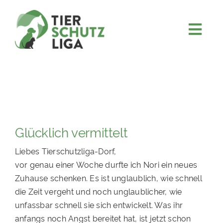
Skip
to
content
Togg
JETZT SPENDEN
Navi
ÜBER UNS
PROJEKTE
MITMACHEN
Glücklich vermittelt
FÖRDERN & VERERBEN
Liebes Tierschutzliga-Dorf,
KOOPERATIONEN
vor genau einer Woche durfte ich Nori ein neues
4KIDS
Zuhause schenken. Es ist unglaublich, wie schnell
die Zeit vergeht und noch unglaublicher, wie
TIERHEIMTIERE
unfassbar schnell sie sich entwickelt. Was ihr
TIERHEIME
anfangs noch Angst bereitet hat, ist jetzt schon