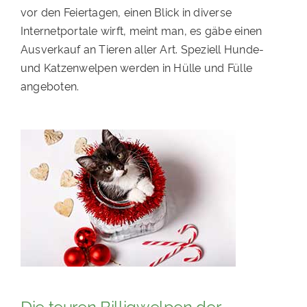
vor den Feiertagen, einen Blick in diverse
PATENSCHAFTEN
Internetportale wirft, meint man, es gäbe einen
HELFER WERDEN
Ausverkauf an Tieren aller Art. Speziell Hunde-
und Katzenwelpen werden in Hülle und Fülle
RATGEBER
angeboten.
Die teuren Billigwelpen der