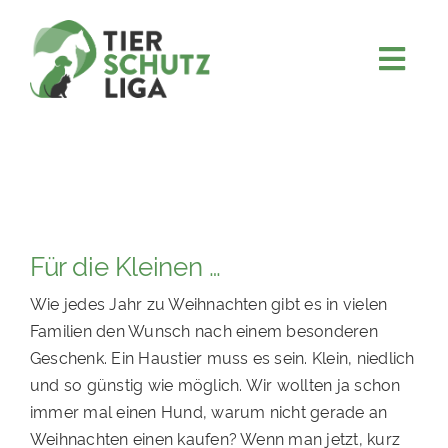
Skip
to
content
Togg
JETZT SPENDEN
Navi
ÜBER UNS
PROJEKTE
MITMACHEN
Für die Kleinen …
FÖRDERN & VERERBEN
Wie jedes Jahr zu Weihnachten gibt es in vielen
KOOPERATIONEN
Familien den Wunsch nach einem besonderen
4KIDS
Geschenk. Ein Haustier muss es sein. Klein, niedlich
und so günstig wie möglich. Wir wollten ja schon
TIERHEIMTIERE
immer mal einen Hund, warum nicht gerade an
TIERHEIME
Weihnachten einen kaufen? Wenn man jetzt, kurz