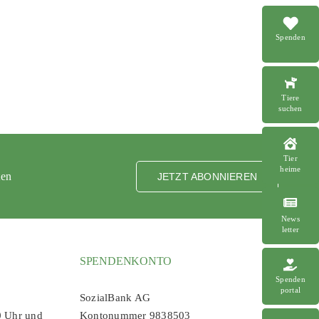
Spenden
Tiere
suchen
Tier
heime
ten
JETZT ABONNIEREN
News
letter
SPENDENKONTO
Spenden
portal
SozialBank AG
0 Uhr und
Kontonummer 9838503