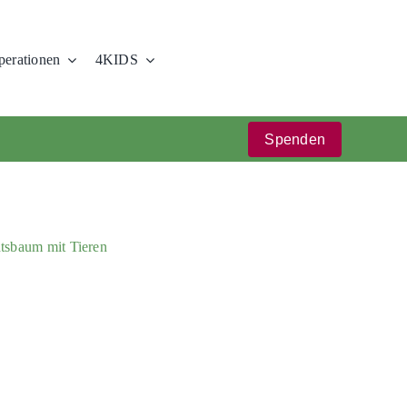
erationen
4KIDS
Spenden