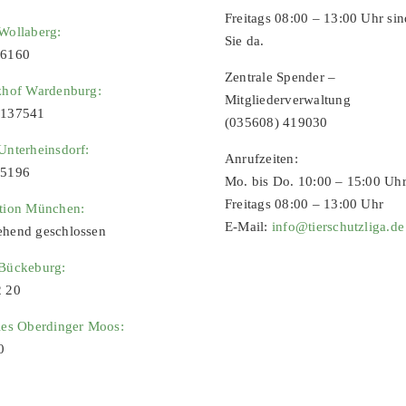
Freitags 08:00 – 13:00 Uhr sin
Wollaberg:
Sie da.
96160
Zentrale Spender –
zhof Wardenburg:
Mitgliederverwaltung
9137541
(035608) 419030
Unterheinsdorf:
Anrufzeiten:
65196
Mo. bis Do. 10:00 – 15:00 Uh
Freitags 08:00 – 13:00 Uhr
ation München:
E-Mail:
info@tierschutzliga.de
ehend geschlossen
 Bückeburg:
2 20
ies Oberdinger Moos:
0