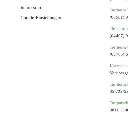
Impressum
Tierheim 
(08581) 
Cookie-Einstellungen
Tierschut
(04407) 
Tierheim 
(03765) 
Katzenst
Vorüberg
Tierheim
05 722/5
Tierparad
0811 174