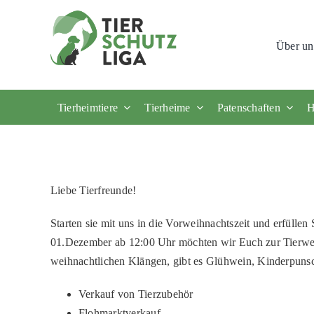
Skip
to
Über un
content
Tierheimtiere
Tierheime
Patenschaften
H
Liebe Tierfreunde!
Starten sie mit uns in die Vorweihnachtszeit und erfüll
01.Dezember ab 12:00 Uhr möchten wir Euch zur Tierwei
weihnachtlichen Klängen, gibt es Glühwein, Kinderpuns
Verkauf von Tierzubehör
Flohmarktverkauf