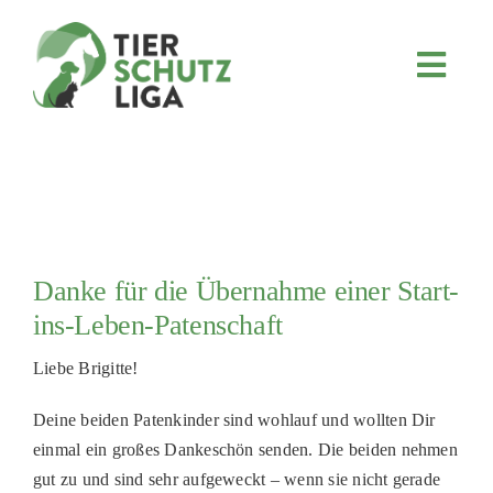
Skip
to
content
Toggl
Navig
JETZT SPENDEN
ÜBER UNS
PROJEKTE
MITMACHEN
Danke für die Übernahme einer Start-
FÖRDERN & VERERBEN
ins-Leben-Patenschaft
KOOPERATIONEN
Liebe Brigitte!
4KIDS
Deine beiden Patenkinder sind wohlauf und wollten Dir
TIERHEIMTIERE
einmal ein großes Dankeschön senden. Die beiden nehmen
TIERHEIME
gut zu und sind sehr aufgeweckt – wenn sie nicht gerade