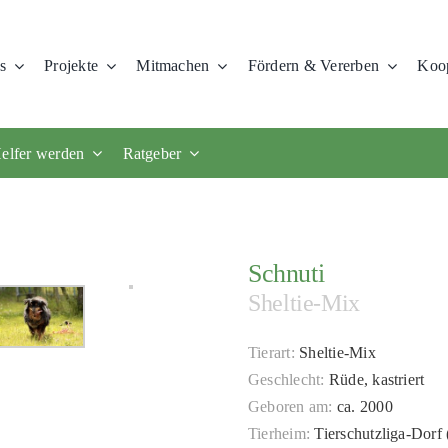
s
Projekte
Mitmachen
Fördern & Vererben
Koop
elfer werden
Ratgeber
Schnuti
Sheltie-Mix
Tierart:
Sheltie-Mix
Geschlecht:
Rüde, kastriert
Geboren am:
ca. 2000
Tierheim:
Tierschutzliga-Dorf