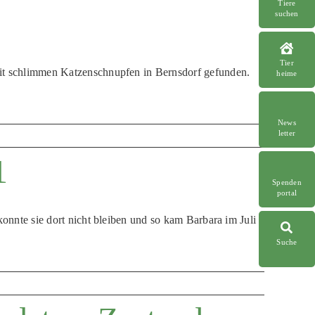
Tiere
suchen
Tier
mit schlimmen Katzenschnupfen in Bernsdorf gefunden.
heime
News
letter
1
Spenden
portal
 konnte sie dort nicht bleiben und so kam Barbara im Juli
Suche