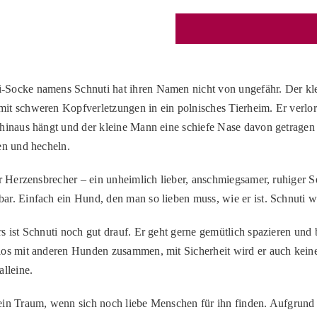
Socke namens Schnuti hat ihren Namen nicht von ungefähr. Der klei
it schweren Kopfverletzungen in ein polnisches Tierheim. Er verlor 
hinaus hängt und der kleine Mann eine schiefe Nase davon getragen h
en und hecheln.
er Herzensbrecher – ein unheimlich lieber, anschmiegsamer, ruhiger Se
ar. Einfach ein Hund, den man so lieben muss, wie er ist. Schnuti
rs ist Schnuti noch gut drauf. Er geht gerne gemütlich spazieren und
los mit anderen Hunden zusammen, mit Sicherheit wird er auch keiner
alleine.
ein Traum, wenn sich noch liebe Menschen für ihn finden. Aufgrund se