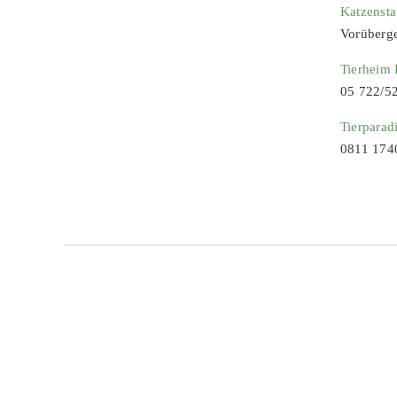
Katzenst
Vorüberg
Tierheim
05 722/5
Tierparad
0811 174