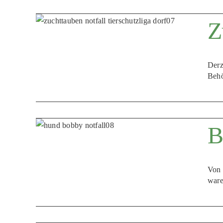
Z
Derz
Behö
B
Von 
ware