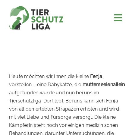
Skip
to
content
Togg
JETZT SPENDEN
Navi
ÜBER UNS
PROJEKTE
MITMACHEN
Heute möchten wir Ihnen die kleine
Fenja
FÖRDERN & VERERBEN
vorstellen – eine Babykatze, die
mutterseelenallein
aufgefunden wurde und nun bei uns im
KOOPERATIONEN
Tierschutzliga-Dorf lebt. Bei uns kann sich Fenja
4KIDS
von all den erlebten Strapazen erholen und wird
mit viel Liebe und Fürsorge versorgt. Die kleine
TIERHEIMTIERE
Kämpferin steht noch vor einigen medizinischen
TIERHEIME
Behandlungen, darunter Untersuchungen, die