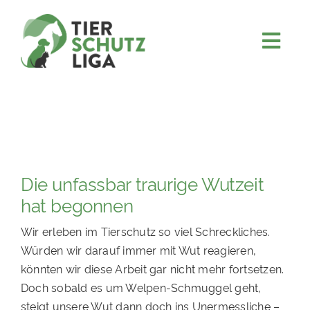
Skip
to
content
Togg
JETZT SPENDEN
Navi
ÜBER UNS
PROJEKTE
MITMACHEN
Die unfassbar traurige Wutzeit
FÖRDERN & VERERBEN
hat begonnen
KOOPERATIONEN
Wir erleben im Tierschutz so viel Schreckliches.
4KIDS
Würden wir darauf immer mit Wut reagieren,
könnten wir diese Arbeit gar nicht mehr fortsetzen.
TIERHEIMTIERE
Doch sobald es um Welpen-Schmuggel geht,
TIERHEIME
steigt unsere Wut dann doch ins Unermessliche –