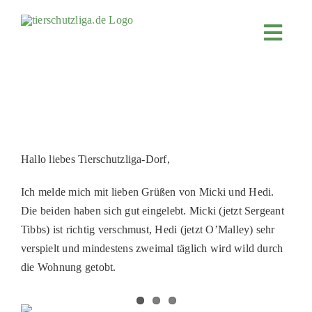
Skip
to
Toggl
content
Navig
JETZT SPENDEN
ÜBER UNS
PROJEKTE
MITMACHEN
Hallo liebes Tierschutzliga-Dorf,
FÖRDERN & VERERBEN
Ich melde mich mit lieben Grüßen von Micki und Hedi.
KOOPERATIONEN
Die beiden haben sich gut eingelebt. Micki (jetzt Sergeant
Tibbs) ist richtig verschmust, Hedi (jetzt O’Malley) sehr
4KIDS
verspielt und mindestens zweimal täglich wird wild durch
TIERHEIMTIERE
die Wohnung getobt.
TIERHEIME