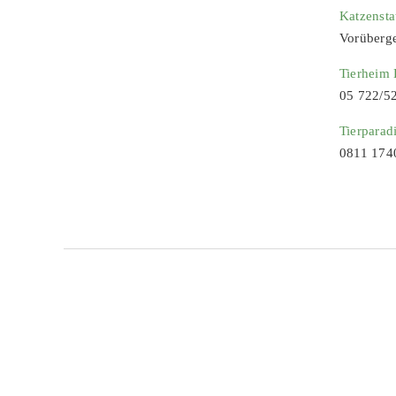
Katzenst
Vorüberg
Tierheim
05 722/5
Tierparad
0811 174