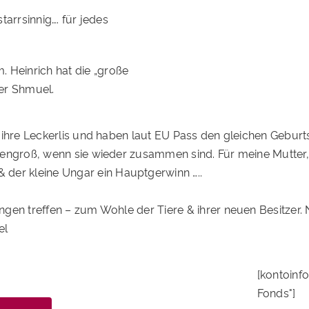
starrsinnig…. für jedes
 Heinrich hat die „große
ter Shmuel.
, ihre Leckerlis und haben laut EU Pass den gleichen Geburts
iesengroß, wenn sie wieder zusammen sind. Für meine Mutter
der kleine Ungar ein Hauptgerwinn …..
tungen treffen – zum Wohle der Tiere & ihrer neuen Besitzer
el
[kontoinf
Fonds"]