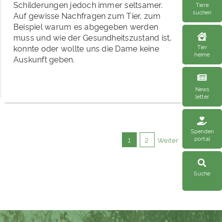
Schilderungen jedoch immer seltsamer.
Tiere
suchen
Auf gewisse Nachfragen zum Tier, zum
Beispiel warum es abgegeben werden
muss und wie der Gesundheitszustand ist,
Tier
konnte oder wollte uns die Dame keine
heime
Auskunft geben.
News
letter
Spenden
portal
1
2
Weiter
Suche