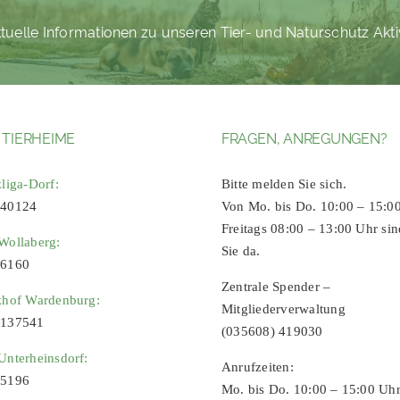
tuelle Informationen zu unseren Tier- und Naturschutz Akti
 TIERHEIME
FRAGEN, ANREGUNGEN?
zliga-Dorf:
Bitte melden Sie sich.
 40124
Von Mo. bis Do. 10:00 – 15:0
Freitags 08:00 – 13:00 Uhr sin
Wollaberg:
Sie da.
96160
Zentrale Spender –
zhof Wardenburg:
Mitgliederverwaltung
9137541
(035608) 419030
Unterheinsdorf:
Anrufzeiten:
65196
Mo. bis Do. 10:00 – 15:00 Uh