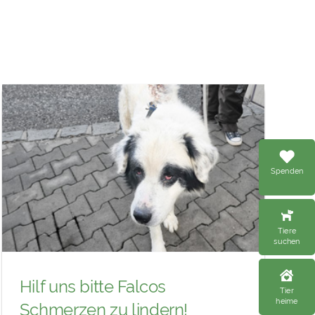
Spenden
Tiere
suchen
Hilf uns bitte Falcos
Tier
heime
Schmerzen zu lindern!