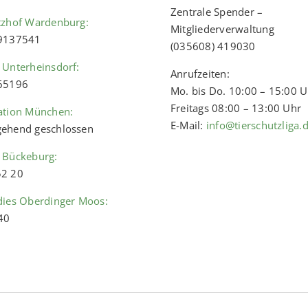
Zentrale Spender –
tzhof Wardenburg:
Mitgliederverwaltung
 9137541
(035608) 419030
 Unterheinsdorf:
Anrufzeiten:
 65196
Mo. bis Do. 10:00 – 15:00 
Freitags 08:00 – 13:00 Uhr
ation München:
E-Mail:
info@tierschutzliga.
ehend geschlossen
 Bückeburg:
52 20
dies Oberdinger Moos:
40