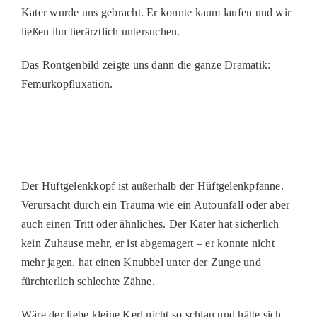
PATENSCHAFTEN
Kater wurde uns gebracht. Er konnte kaum laufen und wir
ließen ihn tierärztlich untersuchen.
HELFER WERDEN
Das Röntgenbild zeigte uns dann die ganze Dramatik:
RATGEBER
Femurkopfluxation.
Der Hüftgelenkkopf ist außerhalb der Hüftgelenkpfanne.
Verursacht durch ein Trauma wie ein Autounfall oder aber
auch einen Tritt oder ähnliches. Der Kater hat sicherlich
kein Zuhause mehr, er ist abgemagert – er konnte nicht
mehr jagen, hat einen Knubbel unter der Zunge und
fürchterlich schlechte Zähne.
Wäre der liebe kleine Kerl nicht so schlau und hätte sich