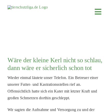
Skip
to
Toggl
content
Navig
JETZT SPENDEN
ÜBER UNS
PROJEKTE
MITMACHEN
Wäre der kleine Kerl nicht so schlau,
FÖRDERN & VERERBEN
dann wäre er sicherlich schon tot
KOOPERATIONEN
Wieder einmal läutete unser Telefon. Ein Betreuer einer
unserer Futter- und Kastrationsstellen rief an.
4KIDS
Offensichtlich hatte sich ein Kater mit letzter Kraft und
TIERHEIMTIERE
großen Schmerzen dorthin geschleppt.
TIERHEIME
Wir sagten die Aufnahme und Versorgung zu und der