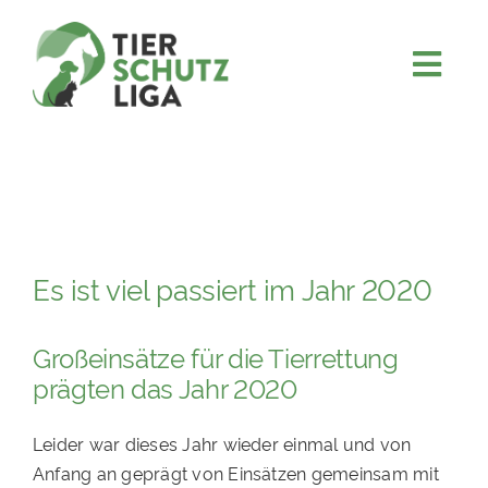
Skip
to
content
Togg
JETZT SPENDEN
Navi
ÜBER UNS
PROJEKTE
MITMACHEN
Es ist viel passiert im Jahr 2020
FÖRDERN & VERERBEN
KOOPERATIONEN
Großeinsätze für die Tierrettung
prägten das Jahr 2020
4KIDS
TIERHEIMTIERE
Leider war dieses Jahr wieder einmal und von
Anfang an geprägt von Einsätzen gemeinsam mit
TIERHEIME