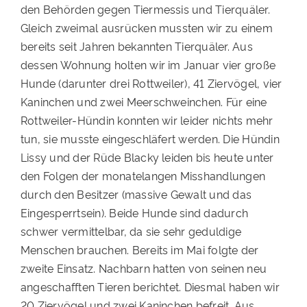
den Behörden gegen Tiermessis und Tierquäler.
PATENSCHAFTEN
Gleich zweimal ausrücken mussten wir zu einem
bereits seit Jahren bekannten Tierquäler. Aus
HELFER WERDEN
dessen Wohnung holten wir im Januar vier große
RATGEBER
Hunde (darunter drei Rottweiler), 41 Ziervögel, vier
Kaninchen und zwei Meerschweinchen. Für eine
Rottweiler-Hündin konnten wir leider nichts mehr
tun, sie musste eingeschläfert werden. Die Hündin
Lissy und der Rüde Blacky leiden bis heute unter
den Folgen der monatelangen Misshandlungen
durch den Besitzer (massive Gewalt und das
Eingesperrtsein). Beide Hunde sind dadurch
schwer vermittelbar, da sie sehr geduldige
Menschen brauchen. Bereits im Mai folgte der
zweite Einsatz. Nachbarn hatten von seinen neu
angeschafften Tieren berichtet. Diesmal haben wir
20 Ziervögel und zwei Kaninchen befreit. Aus