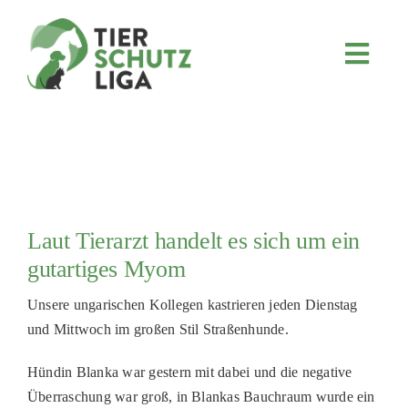
Skip
to
content
Toggl
Navig
JETZT SPENDEN
ÜBER UNS
PROJEKTE
MITMACHEN
Laut Tierarzt handelt es sich um ein
FÖRDERN & VERERBEN
gutartiges Myom
KOOPERATIONEN
Unsere ungarischen Kollegen kastrieren jeden Dienstag
4KIDS
und Mittwoch im großen Stil Straßenhunde.
TIERHEIMTIERE
Hündin Blanka war gestern mit dabei und die negative
TIERHEIME
Überraschung war groß, in Blankas Bauchraum wurde ein