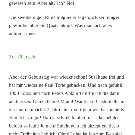
gewesen sein. Aber alt? Ich? Nö!
PATENSC
HELFER 
Die zweibeinigen Rudelmitglieder sagen, ich sei ruhiger
geworden aber ein Quatschkopf. Was man sich alles
RATGEBE
anhören muss…
Zur Übersicht
Aber der Geburtstag war wieder schön! Susi hatte frei und
hat mir wieder ne Paul-Torte gebacken. Und nach gefühlt
1000 Fotos und nach Peters Ankunft durfte ich die dann
auch essen. Ganz alleine! Mjam! War lecker! Jedenfalls bin
ich nun demnächst 2 Jahre hier und irgendwie harmonierts
ziemlich saugut! Hab ja schnell kapiert, dass das bei den
beiden so läuft: Je mehr Spielregeln ich akzeptiere desto
mehr Freiheiten hab ich. Ohne Leine laufen zum Beispiel