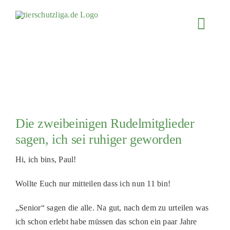
Skip
to
Toggl
content
Navig
JETZT SP
ÜBER UN
PROJEKT
MITMACH
Die zweibeinigen Rudelmitglieder
FÖRDERN
sagen, ich sei ruhiger geworden
KOOPERA
Hi, ich bins, Paul!
4KIDS
Wollte Euch nur mitteilen dass ich nun 11 bin!
TIERHEIM
„Senior“ sagen die alle. Na gut, nach dem zu urteilen was
TIERHEI
ich schon erlebt habe müssen das schon ein paar Jahre