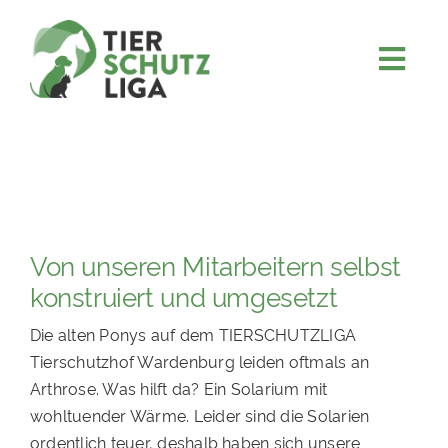
Skip
to
content
Togg
JETZT SPENDEN
Navi
ÜBER UNS
PROJEKTE
MITMACHEN
Von unseren Mitarbeitern selbst
FÖRDERN & VERERBEN
konstruiert und umgesetzt
KOOPERATIONEN
Die alten Ponys auf dem TIERSCHUTZLIGA
4KIDS
Tierschutzhof Wardenburg leiden oftmals an
Arthrose. Was hilft da? Ein Solarium mit
TIERHEIMTIERE
wohltuender Wärme. Leider sind die Solarien
TIERHEIME
ordentlich teuer, deshalb haben sich unsere