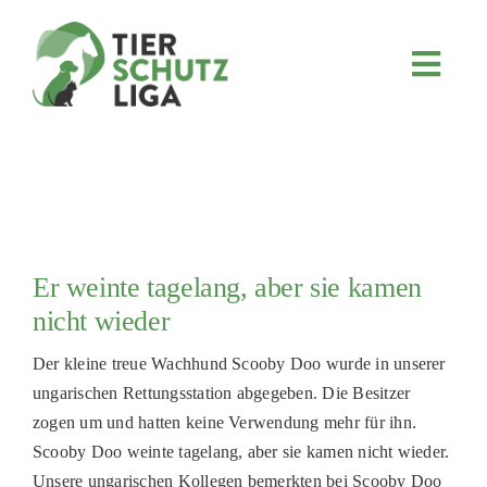
Skip
to
content
Toggl
Navig
JETZT SPENDEN
ÜBER UNS
PROJEKTE
MITMACHEN
Er weinte tagelang, aber sie kamen
FÖRDERN & VERERBEN
nicht wieder
KOOPERATIONEN
Der kleine treue Wachhund Scooby Doo wurde in unserer
4KIDS
ungarischen Rettungsstation abgegeben. Die Besitzer
zogen um und hatten keine Verwendung mehr für ihn.
TIERHEIMTIERE
Scooby Doo weinte tagelang, aber sie kamen nicht wieder.
TIERHEIME
Unsere ungarischen Kollegen bemerkten bei Scooby Doo