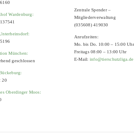
96160
Zentrale Spender –
zhof Wardenburg:
Mitgliederverwaltung
9137541
(035608) 419030
Unterheinsdorf:
Anrufzeiten:
65196
Mo. bis Do. 10:00 – 15:00 Uh
Freitags 08:00 – 13:00 Uhr
ation München:
E-Mail:
info@tierschutzliga.de
ehend geschlossen
 Bückeburg:
2 20
ies Oberdinger Moos:
0