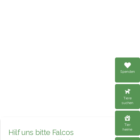
Spenden
Tiere
suchen
Tier
heime
Hilf uns bitte Falcos