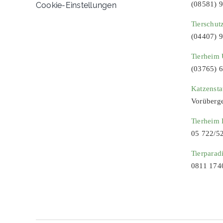
Cookie-Einstellungen
(08581) 
Tierschut
(04407) 
Tierheim 
(03765) 
Katzenst
Vorüberg
Tierheim
05 722/5
Tierparad
0811 174