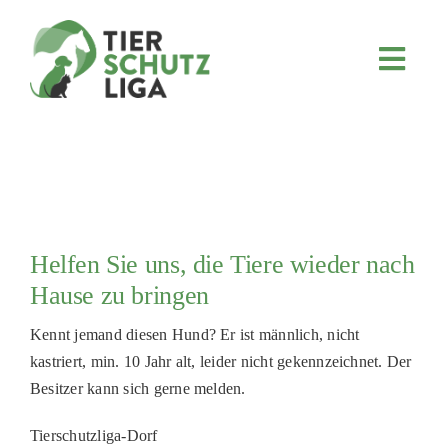
Skip
to
content
Toggl
Navig
JETZT SPENDEN
ÜBER UNS
PROJEKTE
MITMACHEN
Helfen Sie uns, die Tiere wieder nach
FÖRDERN & VERERBEN
Hause zu bringen
KOOPERATIONEN
Kennt jemand diesen Hund? Er ist männlich, nicht
4KIDS
kastriert, min. 10 Jahr alt, leider nicht gekennzeichnet. Der
Besitzer kann sich gerne melden.
TIERHEIMTIERE
TIERHEIME
Tierschutzliga-Dorf