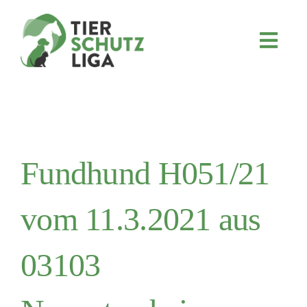
Skip
to
content
Toggl
Navig
JETZT SPENDEN
ÜBER UNS
PROJEKTE
MITMACHEN
Fundhund H051/21
FÖRDERN & VERERBEN
vom 11.3.2021 aus
KOOPERATIONEN
4KIDS
03103
TIERHEIMTIERE
TIERHEIME