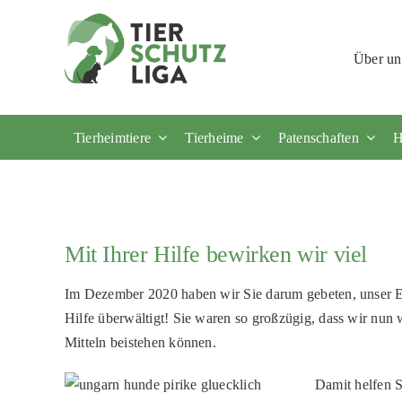
Skip
to
Über un
content
Tierheimtiere
Tierheime
Patenschaften
H
Mit Ihrer Hilfe bewirken wir viel
Im Dezember 2020 haben wir Sie darum gebeten,
unser E
Hilfe überwältigt! Sie waren so großzügig, dass wir nun 
Mitteln beistehen können.
Damit helfen S