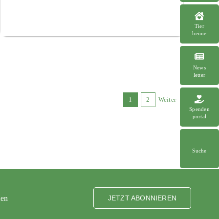
Tier
heime
News
letter
1
2
Weiter
Spenden
portal
Suche
ten
JETZT ABONNIEREN