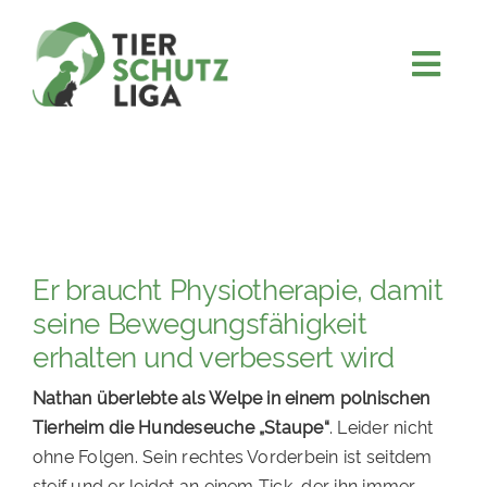
Skip
to
content
Togg
JETZT SPENDEN
Navi
ÜBER UNS
PROJEKTE
MITMACHEN
Er braucht Physiotherapie, damit
FÖRDERN & VERERBEN
seine Bewegungsfähigkeit
KOOPERATIONEN
erhalten und verbessert wird
4KIDS
Nathan überlebte als Welpe in einem polnischen
Tierheim die Hundeseuche „Staupe“
. Leider nicht
TIERHEIMTIERE
ohne Folgen. Sein rechtes Vorderbein ist seitdem
TIERHEIME
steif und er leidet an einem Tick, der ihn immer