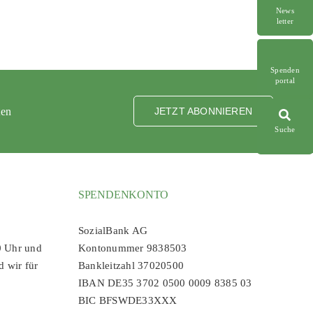
News
letter
Spenden
portal
ten
JETZT ABONNIEREN
Suche
SPENDENKONTO
SozialBank AG
0 Uhr und
Kontonummer 9838503
d wir für
Bankleitzahl 37020500
IBAN DE35 3702 0500 0009 8385 03
BIC BFSWDE33XXX