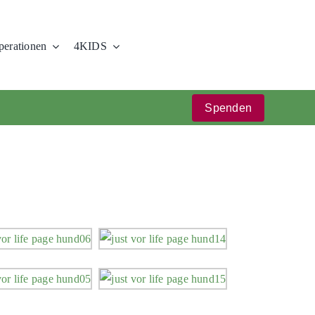
erationen
4KIDS
Spenden