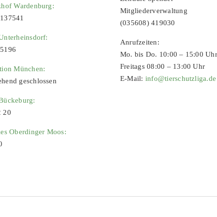
zhof Wardenburg:
Mitgliederverwaltung
9137541
(035608) 419030
Unterheinsdorf:
Anrufzeiten:
65196
Mo. bis Do. 10:00 – 15:00 Uh
Freitags 08:00 – 13:00 Uhr
ation München:
E-Mail:
info@tierschutzliga.de
ehend geschlossen
 Bückeburg:
2 20
ies Oberdinger Moos:
0