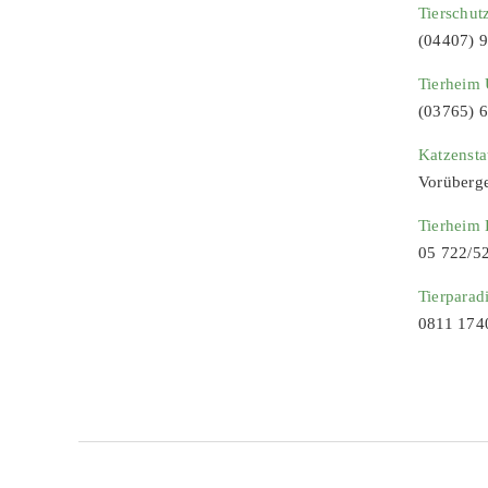
Tierschut
(04407) 
Tierheim 
(03765) 
Katzenst
Vorüberg
Tierheim
05 722/5
Tierparad
0811 174