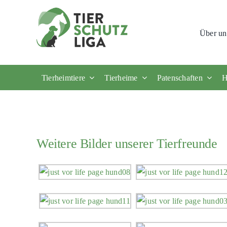
Skip
to
Über un
content
Tierheimtiere
Tierheime
Patenschaften
H
Weitere Bilder unserer Tierfreunde