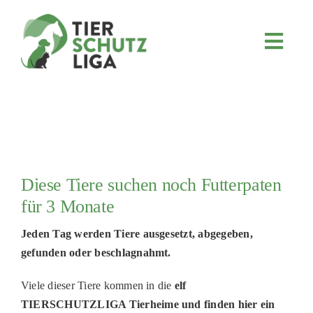
Skip
to
content
Toggl
Navig
JETZT SPENDEN
ÜBER UNS
PROJEKTE
MITMACHEN
Diese Tiere suchen noch Futterpaten
FÖRDERN & VERERBEN
für 3 Monate
KOOPERATIONEN
Jeden Tag werden Tiere ausgesetzt, abgegeben,
4KIDS
gefunden oder beschlagnahmt.
TIERHEIMTIERE
Viele dieser Tiere kommen in die
elf
TIERHEIME
TIERSCHUTZLIGA Tierheime und finden hier ein