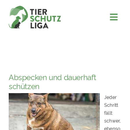
Skip
to
content
Togg
JETZT SPENDEN
Navi
ÜBER UNS
PROJEKTE
MITMACHEN
Abspecken und dauerhaft
FÖRDERN & VERERBEN
schützen
KOOPERATIONEN
Jeder
4KIDS
Schritt
fällt
TIERHEIMTIERE
schwer,
TIERHEIME
ebenso