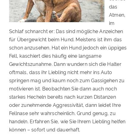
das
PATENSCHAFTEN
Atmen,
HELFER WERDEN
im
Schlaf schnarcht er: Das sind mögliche Anzeichen
RATGEBER
für Übergewicht beim Hund. Meistens ist ihm das
schon anzusehen. Hat ein Hund jedoch ein üppiges
Fell, kaschiert dies häufig eine langsame
Gewichtszunahme. Dann wundern sich die Halter
oftmals, dass ihr Liebling nicht mehr ins Auto
springen mag und kaum noch zum Gassigehen zu
motivieren ist. Beobachten Sie dann auch noch
starkes Hecheln bereits nach kurzen Distanzen
oder zunehmende Aggressivität, dann leidet Ihre
Fellnase sehr wahrscheinlich. Grund genug, zu
handeln. Erfahren Sie, wie Sie Ihrem Liebling helfen
können – sofort und dauerhaft.