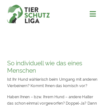
Skip
to
content
Togg
JETZT SPENDEN
Navi
ÜBER UNS
PROJEKTE
MITMACHEN
So individuell wie das eines
FÖRDERN & VERERBEN
Menschen
KOOPERATIONEN
Ist Ihr Hund wählerisch beim Umgang mit anderen
4KIDS
Vierbeinern? Kommt Ihnen das komisch vor?
TIERHEIMTIERE
Haben Ihnen – bzw. Ihrem Hund – andere Halter
TIERHEIME
das schon einmal vorgeworfen? Doppel-Ja? Dann