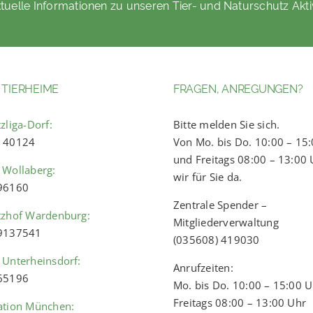
tuelle Informationen zu unseren Tier- und Naturschutz Akti
 TIERHEIME
FRAGEN, ANREGUNGEN?
zliga-Dorf:
Bitte melden Sie sich.
) 40124
Von Mo. bis Do. 10:00 – 15
und Freitags 08:00 – 13:00 
 Wollaberg:
wir für Sie da.
 96160
Zentrale Spender –
tzhof Wardenburg:
Mitgliederverwaltung
 9137541
(035608) 419030
 Unterheinsdorf:
Anrufzeiten:
 65196
Mo. bis Do. 10:00 – 15:00 
Freitags 08:00 – 13:00 Uhr
ation München: