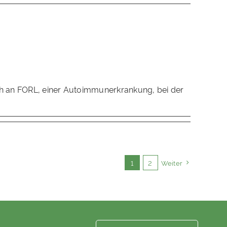
noch an FORL, einer Autoimmunerkrankung, bei der
1
2
Weiter