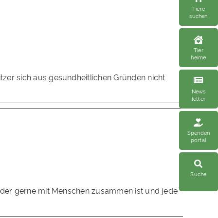
Tiere
suchen
Tier
heime
itzer sich aus gesundheitlichen Gründen nicht
News
letter
Spenden
portal
Suche
er, der gerne mit Menschen zusammen ist und jede