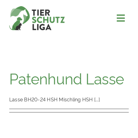
Skip
to
content
Togg
JETZT SPENDEN
Navi
ÜBER UNS
PROJEKTE
MITMACHEN
Patenhund Lasse
FÖRDERN & VERERBEN
KOOPERATIONEN
Lasse BH20-24 HSH Mischling HSH [...]
4KIDS
TIERHEIMTIERE
TIERHEIME