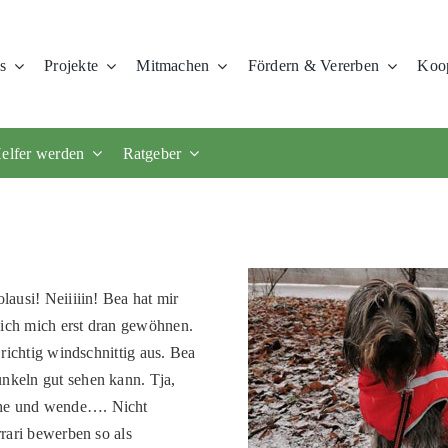
s
Projekte
Mitmachen
Fördern & Vererben
Koop
elfer werden
Ratgeber
lausi! Neiiiiin! Bea hat mir
 ich mich erst dran gewöhnen.
 richtig windschnittig aus. Bea
unkeln gut sehen kann. Tja,
ehe und wende…. Nicht
rrari bewerben so als