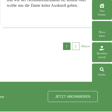
wollte uns die Dame keine Auskunft geben.
Tier
heime
News
letter
1
2
Weiter
Spenden
portal
Suche
ten
JETZT ABONNIEREN