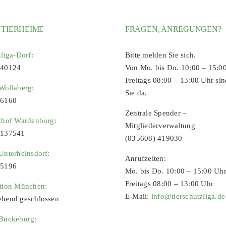
 TIERHEIME
FRAGEN, ANREGUNGEN?
zliga-Dorf:
Bitte melden Sie sich.
 40124
Von Mo. bis Do. 10:00 – 15:0
Freitags 08:00 – 13:00 Uhr sin
Wollaberg:
Sie da.
96160
Zentrale Spender –
zhof Wardenburg:
Mitgliederverwaltung
9137541
(035608) 419030
Unterheinsdorf:
Anrufzeiten:
65196
Mo. bis Do. 10:00 – 15:00 Uh
Freitags 08:00 – 13:00 Uhr
ation München:
E-Mail:
info@tierschutzliga.de
ehend geschlossen
 Bückeburg: