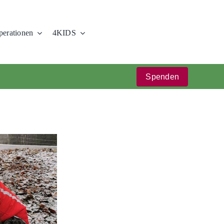
erationen
4KIDS
Spenden